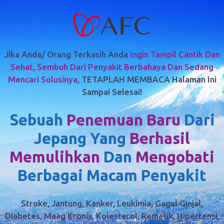
Jika Anda/ Orang Terkasih Anda
Ingin Tampil Cantik Dan
Sehat, Sembuh Dari Penyakit Berbahaya Dan Sedang
Mencari Solusinya,
TETAPLAH MEMBACA Halaman Ini
Sampai Selesai!
Sebuah
Penemuan Baru
Dari
Jepang Yang
Berhasil
Memulihkan
Dan
Mengobati
Berbagai Macam Penyakit
Stroke, Jantung, Kanker, Leukimia, Gagal Ginjal,
Diabetes, Maag Kronis, Kolesterol, Rematik, Hipertensi,