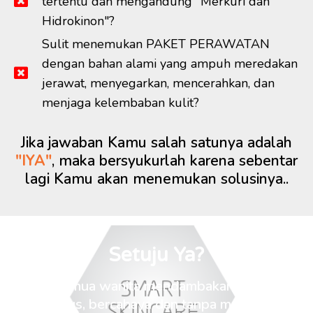
tertentu dan mengandung "Merkuri dan
Hidrokinon"?
Sulit menemukan PAKET PERAWATAN
dengan bahan alami yang ampuh meredakan
jerawat, menyegarkan, mencerahkan, dan
menjaga kelembaban kulit?
Jika jawaban Kamu salah satunya adalah
"IYA"
, maka bersyukurlah karena sebentar
lagi Kamu akan menemukan solusinya..
Setuju Ya?
Hampir semua wanita mendambakan wajah yang
putih, mulus, bercahaya dan tanpa masalah sama