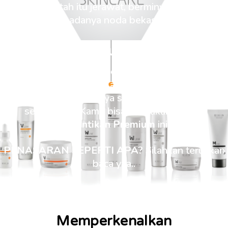
sekali. Entah itu jerawat, berminyak/ kusam,
apalagi adanya noda bekas jerawat.
Dan Tahukah Sist..
Kini Anda tak perlu repot-repot mencari produk
perawatan kulit wajah agar tampak lebih segar,
cerah, dan bercahaya secara alami. Karena
sebenarnya Kamu bisa memakai
Produk
Kecantikan Premium
ini.
PENASARAN SEPERTI APA?
Silahkan teruskan
baca yaa..
Memperkenalkan