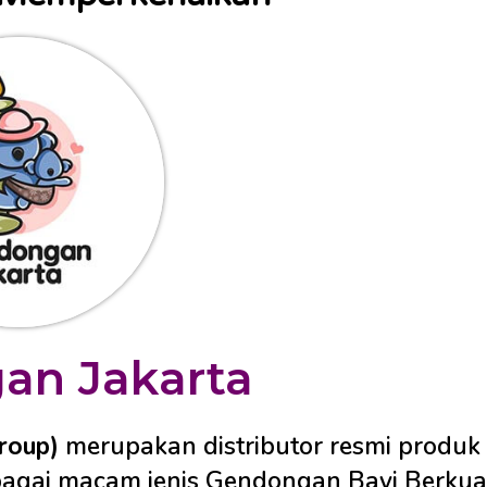
an Jakarta
roup)
merupakan distributor resmi produ
agai macam jenis Gendongan Bayi Berkual