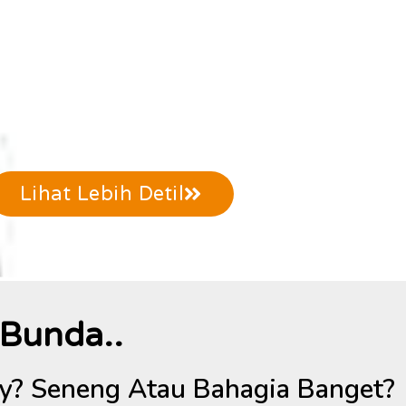
 BUNDA INDONESIA.
n – Modist – Kekinian
Lihat Lebih Detil
 Bunda..
y? Seneng Atau Bahagia Banget?