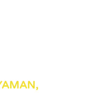
h Hatinya
YAMAN,
RI OLEH