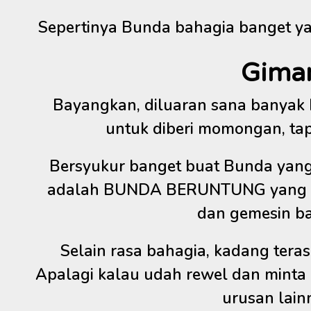
Sepertinya Bunda bahagia banget ya
Giman
Bayangkan, diluaran sana banyak
untuk diberi momongan, tap
Bersyukur banget buat Bunda yang 
adalah BUNDA BERUNTUNG yang su
dan gemesin ba
Selain rasa bahagia, kadang ter
Apalagi kalau udah rewel dan minta 
urusan lain