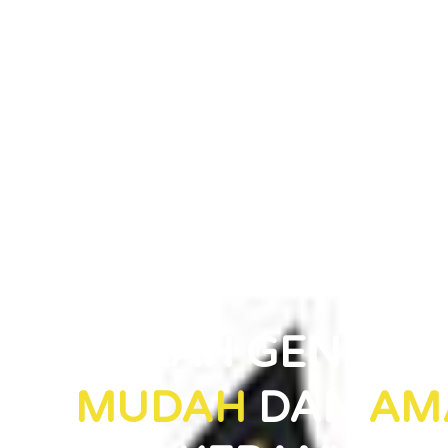
Spesial Buat Bunda Terb
INILAH GENDON
MUDAH
DAN
AM