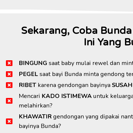
Sekarang, Coba Bunda 
Ini Yang 
BINGUNG
saat baby mulai rewel dan min
PEGEL
saat bayi Bunda minta gendong te
RIBET
karena gendongan bayinya
SUSAH
Mencari
KADO ISTIMEWA
untuk keluarga
melahirkan?
KHAWATIR
gendongan yang dipakai nant
bayinya Bunda?