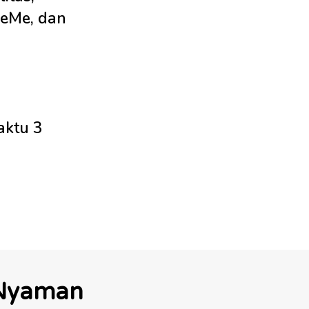
dleMe, dan
aktu 3
 Nyaman