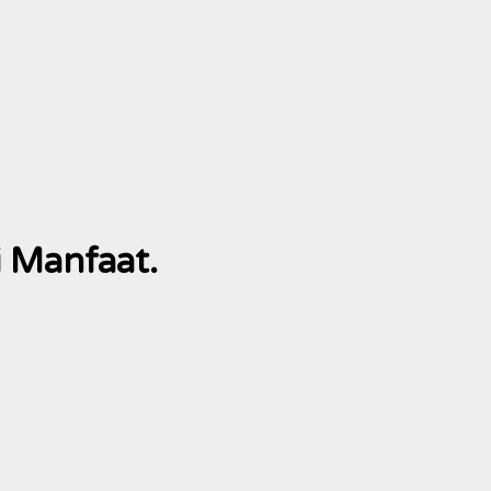
 Manfaat.