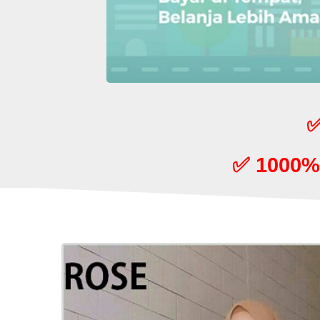
✅
✅ 1000%