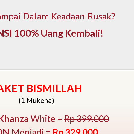
mpai Dalam Keadaan Rusak?
SI 100% Uang Kembali!
AKET BISMILLAH
(1 Mukena)
Khanza
White =
Rp 399.000
ON
Menjadi =
Rp 329.000