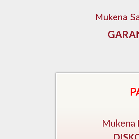
Mukena Sa
GARAN
P
Mukena
DISK