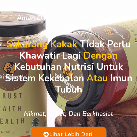
Aman Dikonsumsi, 100% Organik
Murni
Sekarang Kakak
Tidak Perlu
Khawatir Lagi
Dengan
Kebutuhan Nutrisi Untuk
Sistem Kekebalan
Atau
Imun
Tubuh
Nikmat, Sehat, Dan Berkhasiat
Lihat Lebih Detil