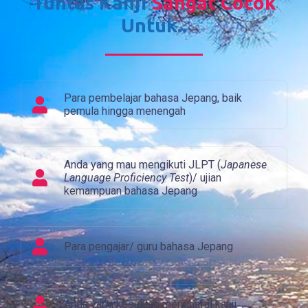
Tuntas Kanji
Sangat Cocok
Untuk..
Para pembelajar bahasa Jepang, baik
pemula hingga menengah
Anda yang mau mengikuti JLPT (
Japanese
Language Proficiency Test
)/ ujian
kemampuan bahasa Jepang
Para pengajar/ guru bahasa Jepang
Anda yang kesulitan menghafal kanji