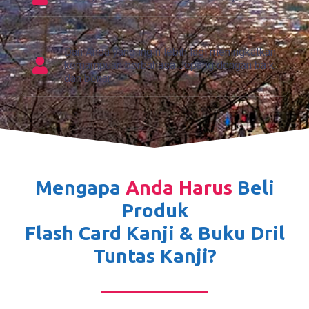
Dan Anda yang ingin lebih lagi meningkatkan
kemampuan berbahasa Jepang dengan baik
dan benar
Mengapa
Anda Harus
Beli
Produk
Flash Card Kanji & Buku Dril
Tuntas Kanji?