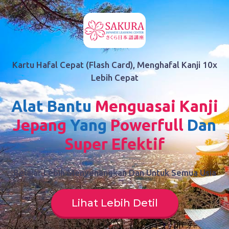
Kartu Hafal Cepat (flash Card), Menghafal Kanji 10x
Lebih Cepat
Alat Bantu
Menguasai Kanji
Jepang
Yang
Powerfull
Dan
Super Efektif
Belajar Lebih Menyenangkan Dan Untuk Semua Usia
Lihat Lebih Detil