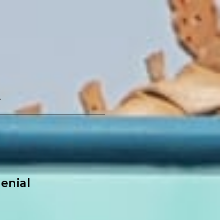
r
enial