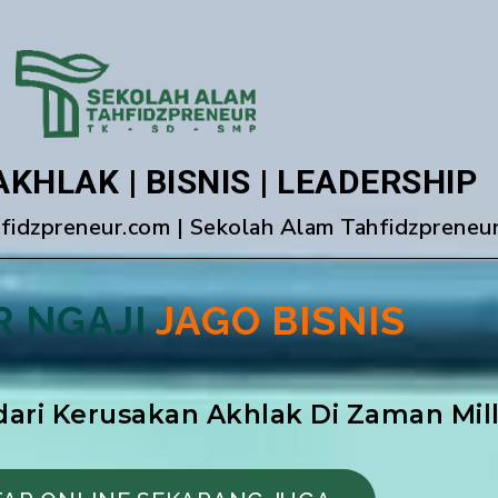
AKHLAK | BISNIS | LEADERSHIP
idzpreneur.com | Sekolah Alam Tahfidzpreneu
R NGAJI
JAGO BISNIS
ari Kerusakan Akhlak Di Zaman Mill