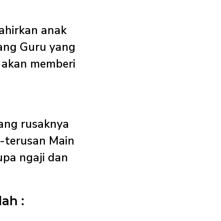
ahirkan anak
rang Guru yang
g akan memberi
tang rusaknya
s-terusan Main
upa ngaji dan
ah :