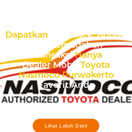
SPECIAL PROMO SERU AKHIR TAHUN !
Dapatkan
Cashback, Bonus,
Dan Kemudahan
Bertransaksi
Hanya
Di
Dealer Mobil
Toyota
Nasmoco Purwokerto
Favorit Anda
DP Ringan, Angsuran Tanpa Beban
Lihat Lebih Detil