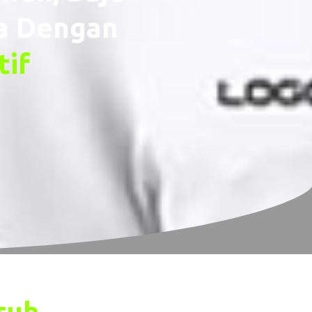
ya Dengan
tif
ruh