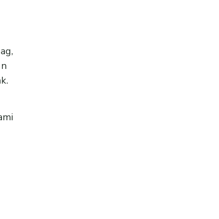
ag,
gn
.​
ami