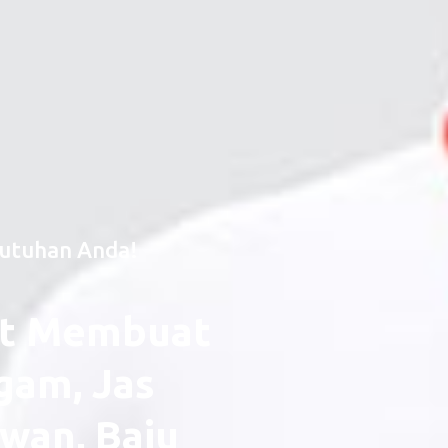
butuhan Anda!
t Membuat
gam, Jas
wan, Baju