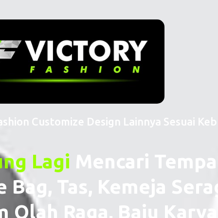
Fashion Customize Design Lainnya Sesuai Ke
ung Lagi
Mencari Tempa
e Bag, Tas, Kemeja Sera
 Olah Raga, Baju Karya