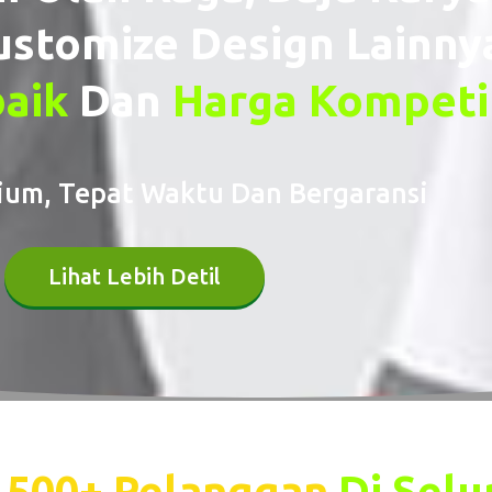
ustomize Design Lainn
baik
Dan
Harga Kompeti
um, Tepat Waktu Dan Bergaransi
Lihat Lebih Detil
a
500+ Pelanggan
Di Selu